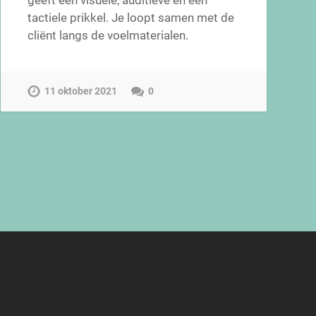
geeft een visuele, auditieve en een
tactiele prikkel. Je loopt samen met de
cliënt langs de voelmaterialen.
11 oktober 2021
0