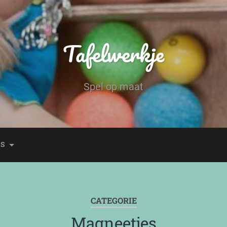
Tafelwerkje
Spel op maat
ES
CATEGORIE
Magneetjes