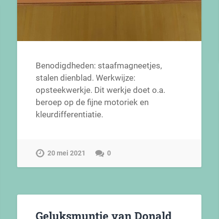
Benodigdheden: staafmagneetjes,
stalen dienblad. Werkwijze:
opsteekwerkje. Dit werkje doet o.a.
beroep op de fijne motoriek en
kleurdifferentiatie.
20 mei 2021
0
Geluksmuntje van Donald