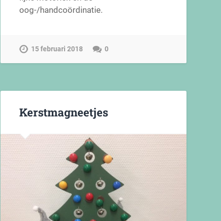
oog-/handcoördinatie.
15 februari 2018
0
Kerstmagneetjes