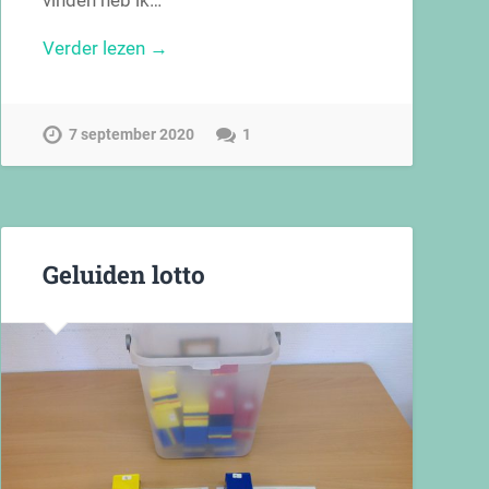
vinden heb ik…
Verder lezen →
7 september 2020
1
Geluiden lotto