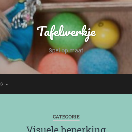
Tafelwerkje
Spel op maat
ES
CATEGORIE
Visuele beperking