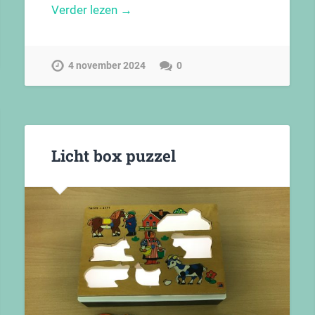
Verder lezen →
4 november 2024
0
Licht box puzzel