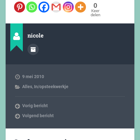
0
Keer
delen
nicole
9 mei 2010
Alles
,
In/opsteekwerkje
Vorig bericht
Volgend bericht