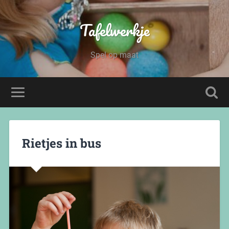
Tafelwerkje
Spel op maat
Rietjes in bus