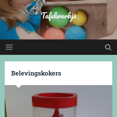
Tafelwerkje
Spel op maat
Belevingskokers