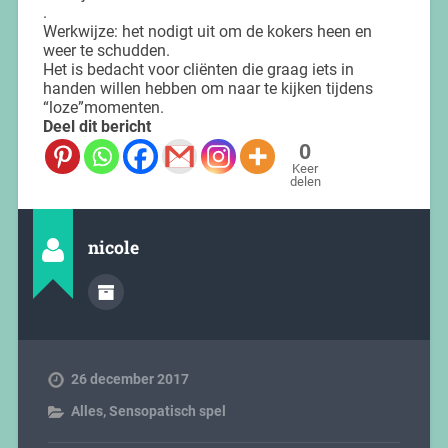
.
Werkwijze: het nodigt uit om de kokers heen en
weer te schudden.
Het is bedacht voor cliënten die graag iets in
handen willen hebben om naar te kijken tijdens
“loze”momenten.
Deel dit bericht
0
Keer
delen
nicole
26 december 2017
Alles
,
Sensopatisch spel