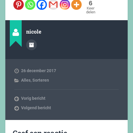
6
Keer
delen
nicole
26 december 2017
Alles
,
Sorteren
Vorig bericht
Volgend bericht
Geef een reactie