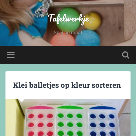
Tafelwerkje
Spel op maat
Klei balletjes op kleur sorteren