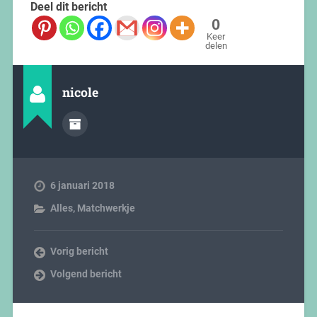
Deel dit bericht
0
Keer
delen
nicole
6 januari 2018
Alles
,
Matchwerkje
Vorig bericht
Volgend bericht