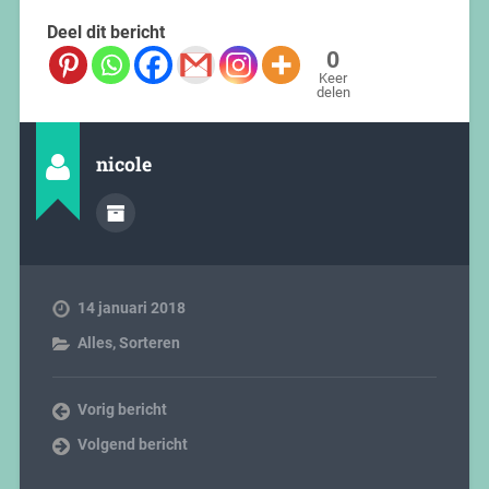
Deel dit bericht
0
Keer
delen
nicole
14 januari 2018
Alles
,
Sorteren
Vorig bericht
Volgend bericht