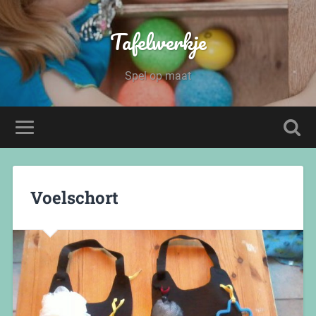
Tafelwerkje
Spel op maat
Voelschort