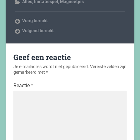
Alles
,
Imitatiespel
,
Magneetjes
Vorig bericht
Volgend bericht
Geef een reactie
Je e-mailadres wordt niet gepubliceerd.
Vereiste velden zijn
gemarkeerd met
*
Reactie
*