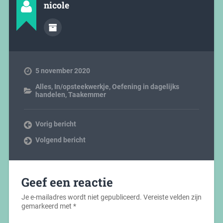
nicole
5 november 2020
Alles
,
In/opsteekwerkje
,
Oefening in dagelijks
handelen
,
Taakemmer
Vorig bericht
Volgend bericht
Geef een reactie
Je e-mailadres wordt niet gepubliceerd.
Vereiste velden zijn
gemarkeerd met
*