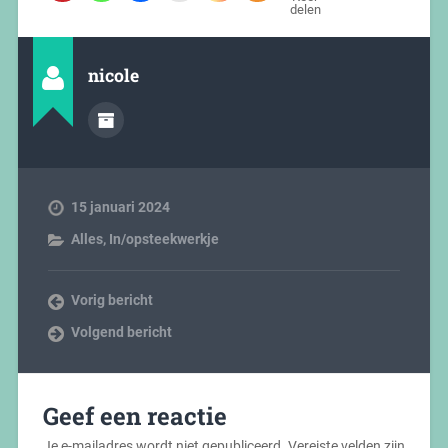
delen
nicole
15 januari 2024
Alles
,
In/opsteekwerkje
Vorig bericht
Volgend bericht
Geef een reactie
Je e-mailadres wordt niet gepubliceerd.
Vereiste velden zijn