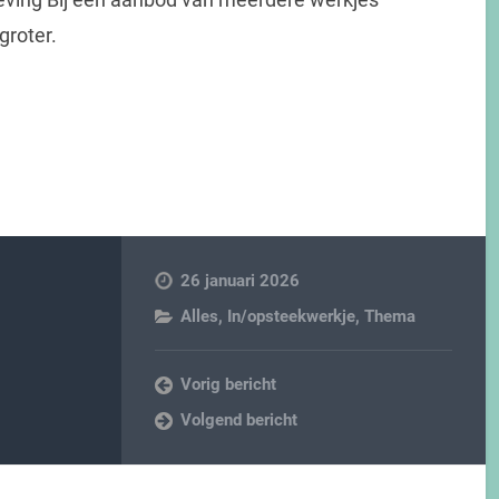
groter.
26 januari 2026
Alles
,
In/opsteekwerkje
,
Thema
Vorig bericht
Volgend bericht