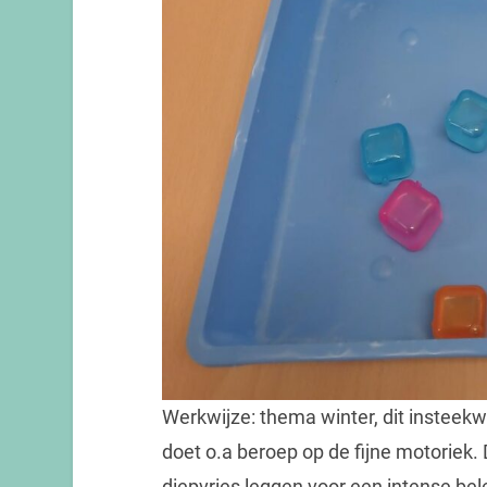
Werkwijze: thema winter, dit insteekwe
doet o.a beroep op de fijne motoriek. D
diepvries leggen voor een intense be