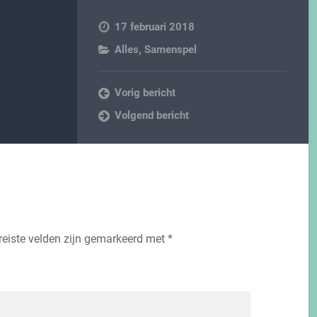
17 februari 2018
Alles
,
Samenspel
Vorig bericht
Volgend bericht
reiste velden zijn gemarkeerd met
*